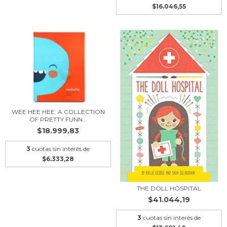
$16.046,55
WEE HEE HEE: A COLLECTION
OF PRETTY FUNN...
$18.999,83
3
cuotas sin interés de
$6.333,28
THE DOLL HOSPITAL
$41.044,19
3
cuotas sin interés de