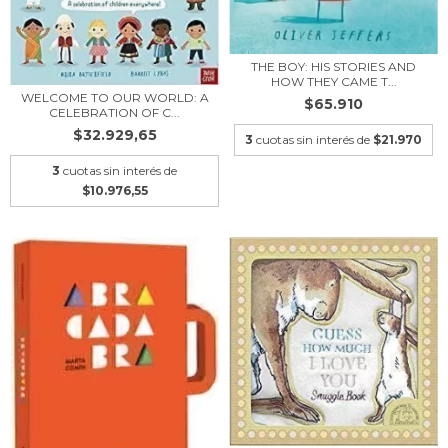
THE BOY: HIS STORIES AND
HOW THEY CAME T...
WELCOME TO OUR WORLD: A
$65.910
CELEBRATION OF C...
$32.929,65
3
cuotas sin interés de
$21.970
3
cuotas sin interés de
$10.976,55