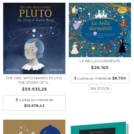
LA BELLA DURMIENTE
$26.100
THE GIRL WHO NAMED PLUTO:
3
cuotas sin interés de
$8.700
THE STORY OF V...
SIN STOCK
$59.935,26
3
cuotas sin interés de
$19.978,42