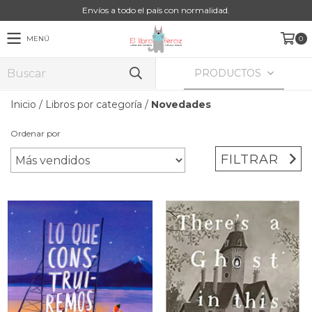
Envíos a todo el país con normalidad.
MENÚ
0
PRODUCTOS
Inicio
/
Libros por categoría
/
Novedades
Ordenar por
FILTRAR