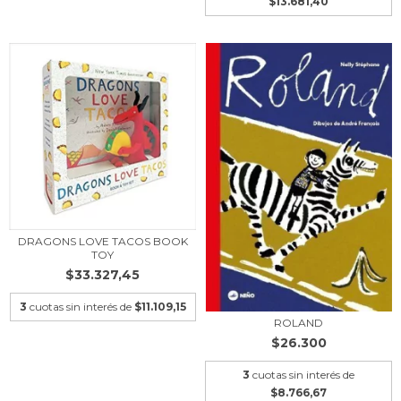
$13.681,40
DRAGONS LOVE TACOS BOOK
TOY
$33.327,45
3
cuotas sin interés de
$11.109,15
ROLAND
$26.300
3
cuotas sin interés de
$8.766,67