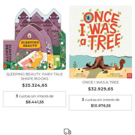
SLEEPING BEAUTY. FAIRY TALE
SHAPE BOOKS
ONCE I WAS A TREE
$25.324,65
$32.929,65
3
cuotas sin interés de
3
cuotas sin interés de
$8.441,55
$10.976,55