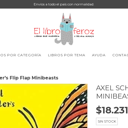
Envíos a todo el país con normalidad.
ROS POR CATEGORÍA
LIBROS POR TEMA
AYUDA
CONTA
er's Flip Flap Minibeasts
AXEL SC
MINIBEA
$18.231
SIN STOCK