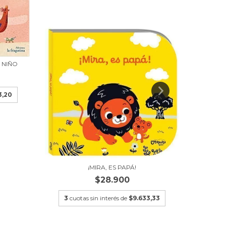
 NIÑO
FLORA 
3,20
3
cu
¡MIRA, ES PAPÁ!
$28.900
3
cuotas sin interés de
$9.633,33