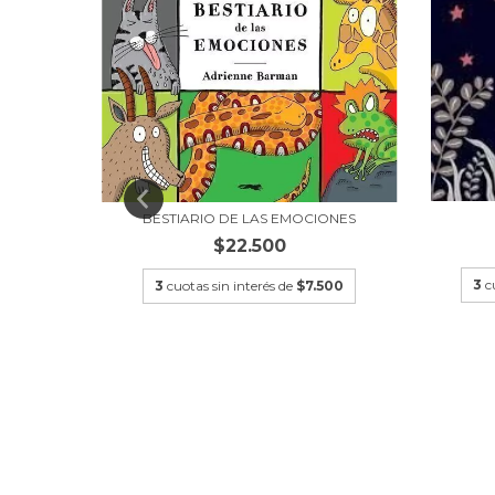
BESTIARIO DE LAS EMOCIONES
$22.500
3
c
3
cuotas sin interés de
$7.500
 JARDÍN
3,33