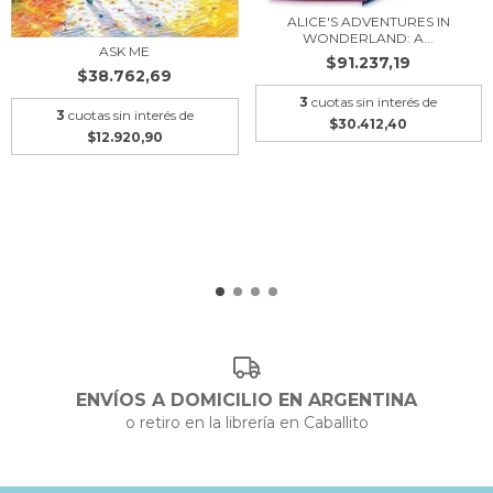
ALICE'S ADVENTURES IN
WONDERLAND: A...
ASK ME
$91.237,19
$38.762,69
3
cuotas sin interés de
3
cuotas sin interés de
$30.412,40
$12.920,90
ENVÍOS A DOMICILIO EN ARGENTINA
o retiro en la librería en Caballito