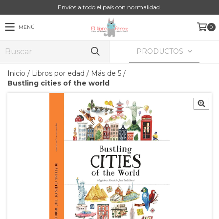
Envíos a todo el país con normalidad.
MENÚ
0
PRODUCTOS
Inicio
/
Libros por edad
/
Más de 5
/
Bustling cities of the world