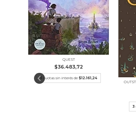
QUIÉN SE
QUEST
$36.483,72
3,33
3
cuotas sin interés de
$12.161,24
OUTST
3