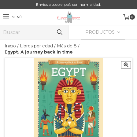
Envíos a todo el país con normalidad.
MENÚ
0
PRODUCTOS
Inicio
/
Libros por edad
/
Más de 8
/
Egypt. A journey back in time