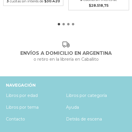
3
cuotas sin interés de
$30.420
$28.518,75
ENVÍOS A DOMICILIO EN ARGENTINA
o retiro en la librería en Caballito
NAVEGACIÓN
Libros por edad
Libros por categoría
Libros por tema
Ayuda
Contacto
Detrás de escena