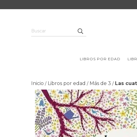
LIBROS POR EDAD
LIB
Inicio
Libros por edad
Más de 3
Las cuat
/
/
/