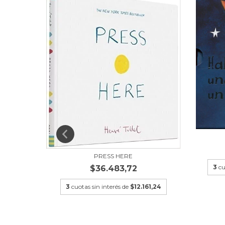
1,24
PRESS HERE
3
cu
$36.483,72
3
cuotas sin interés de
$12.161,24