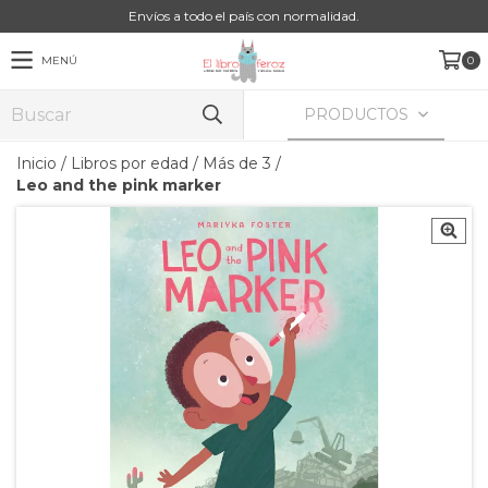
Envíos a todo el país con normalidad.
MENÚ
0
PRODUCTOS
Inicio
/
Libros por edad
/
Más de 3
/
Leo and the pink marker