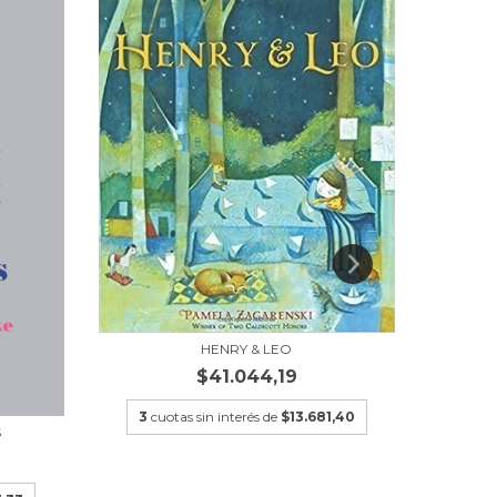
HENRY & LEO
$41.044,19
3
cuotas sin interés de
$13.681,40
3
cu
S