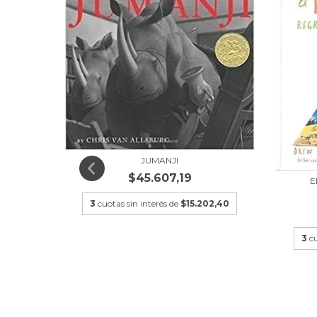
JUMANJI
$45.607,19
E
3
cuotas sin interés de
$15.202,40
IBROS
3
c
6,67