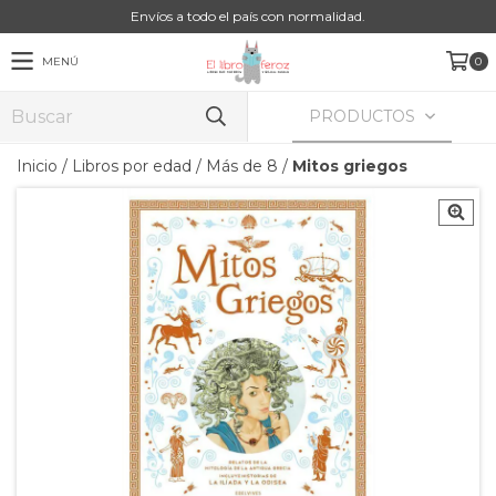
Envíos a todo el país con normalidad.
MENÚ
0
PRODUCTOS
Inicio
/
Libros por edad
/
Más de 8
/
Mitos griegos