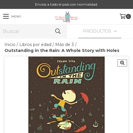
Envíos a todo el país con normalidad.
MENÚ
0
PRODUCTOS
Inicio
/
Libros por edad
/
Más de 3
/
Outstanding in the Rain: A Whole Story with Holes