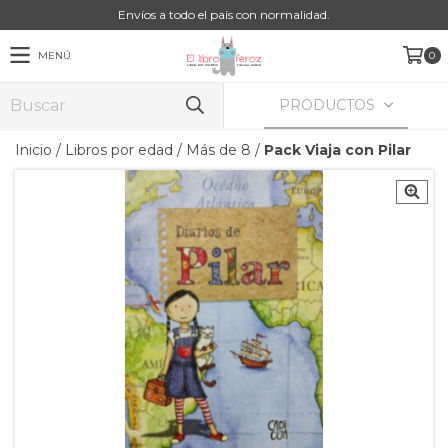
Envíos a todo el país con normalidad.
MENÚ
0
PRODUCTOS
Inicio
/
Libros por edad
/
Más de 8
/
Pack Viaja con Pilar