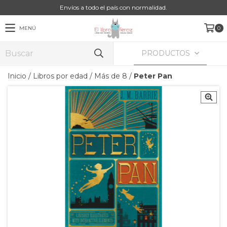
Envíos a todo el país con normalidad.
MENÚ
0
PRODUCTOS
Inicio
/
Libros por edad
/
Más de 8
/
Peter Pan