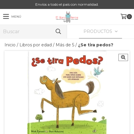
Envíos a todo el país con normalidad.
MENÚ
0
PRODUCTOS
Inicio
/
Libros por edad
/
Más de 5
/
¿Se tira pedos?