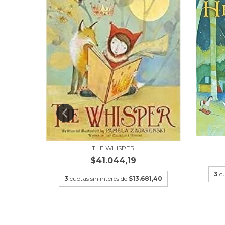
2,40
THE WHISPER
$41.044,19
3
cu
3
cuotas sin interés de
$13.681,40