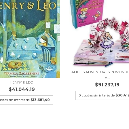
ALICE'S ADVENTURES IN WOND
A...
HENRY & LEO
$91.237,19
$41.044,19
3
cuotas sin interés de
$30.41
otas sin interés de
$13.681,40