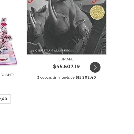
JUMANJI
$45.607,19
ERLAND:
3
cuotas sin interés de
$15.202,40
2,40
3
cu