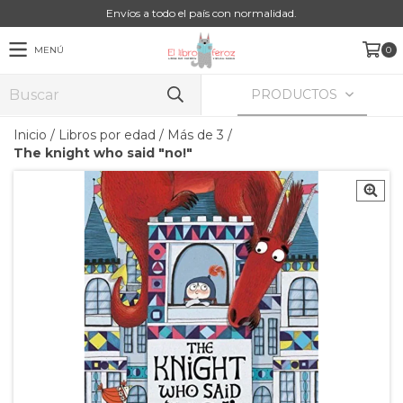
Envíos a todo el país con normalidad.
MENÚ
0
PRODUCTOS
Inicio
/
Libros por edad
/
Más de 3
/
The knight who said "no!"