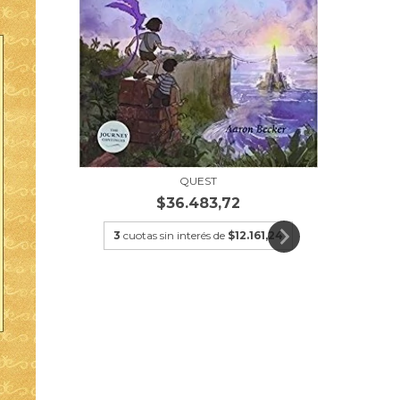
CÓM
QUEST
$36.483,72
3
cuotas sin interés de
$12.161,24
3
cu