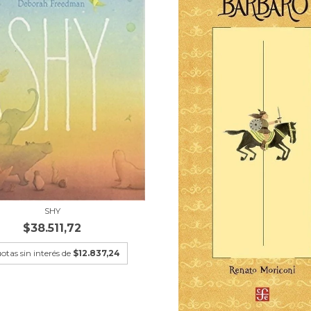
SHY
$38.511,72
otas sin interés de
$12.837,24